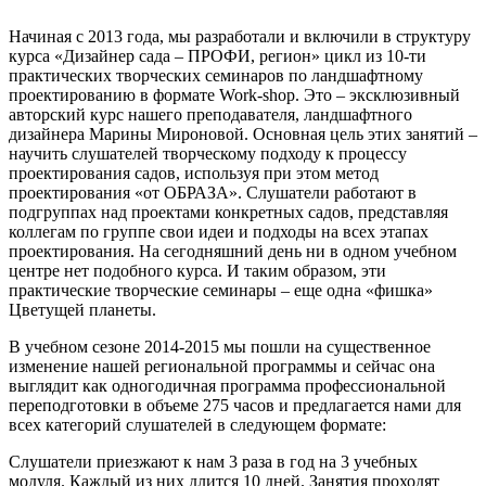
Начиная с 2013 года, мы разработали и включили в структуру
курса «Дизайнер сада – ПРОФИ, регион» цикл из 10-ти
практических творческих семинаров по ландшафтному
проектированию в формате Work-shop. Это – эксклюзивный
авторский курс нашего преподавателя, ландшафтного
дизайнера Марины Мироновой. Основная цель этих занятий –
научить слушателей творческому подходу к процессу
проектирования садов, используя при этом метод
проектирования «от ОБРАЗА». Слушатели работают в
подгруппах над проектами конкретных садов, представляя
коллегам по группе свои идеи и подходы на всех этапах
проектирования. На сегодняшний день ни в одном учебном
центре нет подобного курса. И таким образом, эти
практические творческие семинары – еще одна «фишка»
Цветущей планеты.
В учебном сезоне 2014-2015 мы пошли на существенное
изменение нашей региональной программы и сейчас она
выглядит как одногодичная программа профессиональной
переподготовки в объеме 275 часов и предлагается нами для
всех категорий слушателей в следующем формате:
Слушатели приезжают к нам 3 раза в год на 3 учебных
модуля. Каждый из них длится 10 дней. Занятия проходят