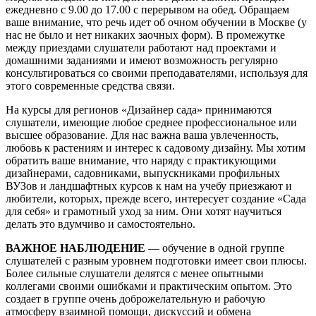
ежедневно с 9.00 до 17.00 с перерывом на обед. Обращаем
ваше внимание, что речь идет об очном обучении в Москве (у
нас не было и нет никаких заочных форм). В промежутке
между приездами слушатели работают над проектами и
домашними заданиями и имеют возможность регулярно
консультироваться со своими преподавателями, используя для
этого современные средства связи.
На курсы для регионов «Дизайнер сада» принимаются
слушатели, имеющие любое среднее профессиональное или
высшее образование. Для нас важна ваша увлеченность,
любовь к растениям и интерес к садовому дизайну. Мы хотим
обратить ваше внимание, что наряду с практикующими
дизайнерами, садовниками, выпускниками профильных
ВУЗов и ландшафтных курсов к нам на учебу приезжают и
любители, которых, прежде всего, интересует создание «Сада
для себя» и грамотный уход за ним. Они хотят научиться
делать это вдумчиво и самостоятельно.
ВАЖНОЕ НАБЛЮДЕНИЕ
— обучение в одной группе
слушателей с разным уровнем подготовки имеет свои плюсы.
Более сильные слушатели делятся с менее опытными
коллегами своими ошибками и практическим опытом. Это
создает в группе очень доброжелательную и рабочую
атмосферу взаимной помощи, дискуссий и обмена