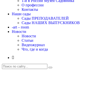
1-й в России Музей Садовника
О профессии
Контакты
Наши сады
Сады ПРЕПОДАВАТЕЛЕЙ
Сады НАШИХ ВЫПУСКНИКОВ
-art – room
Новости
Новости
Статьи
Видеожурнал
Что, где и когда
Вита БУНИНА
Главная
Наши сады
Сады ПРЕПОДАВАТЕЛЕЙ