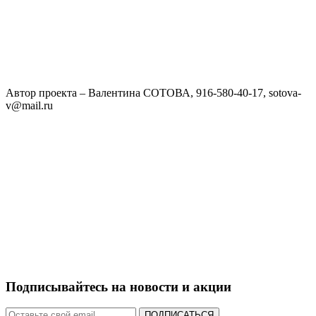
Наши сады
Сады НАШИХ ВЫПУСКНИКОВ
Валентина СОТОВА. МОЛОДОЙ САД в поселке
«Звенигорье».
Автор проекта – Валентина СОТОВА, 916-580-40-17, sotova-
v@mail.ru
Подписывайтесь на новости и акции
ПОДПИСАТЬСЯ