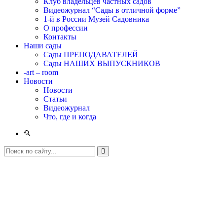
Клуб владельцев частных садов
Видеожурнал “Сады в отличной форме”
1-й в России Музей Садовника
О профессии
Контакты
Наши сады
Сады ПРЕПОДАВАТЕЛЕЙ
Сады НАШИХ ВЫПУСКНИКОВ
-art – room
Новости
Новости
Статьи
Видеожурнал
Что, где и когда
Валентина СОТОВА. МОЛОДОЙ САД
в поселке «Звенигорье».
Главная