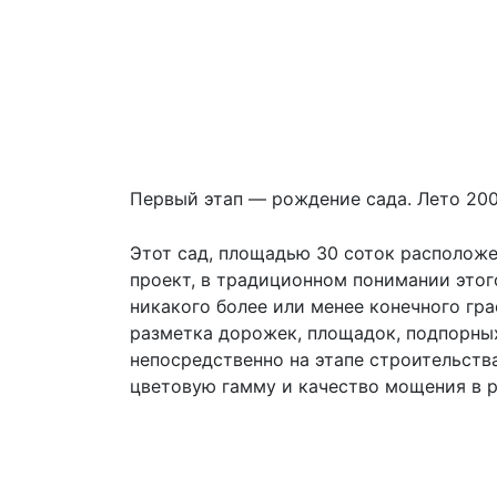
Наши сады
Сады НАШИХ ВЫПУСКНИКОВ
Сад Натальи БАЗАНОВОЙ в поселке Новое Кургань
Первый этап — рождение сада. Лето 200
Этот сад, площадью 30 соток расположен
проект, в традиционном понимании этого
никакого более или менее конечного гра
разметка дорожек, площадок, подпорных
непосредственно на этапе строительств
цветовую гамму и качество мощения в р