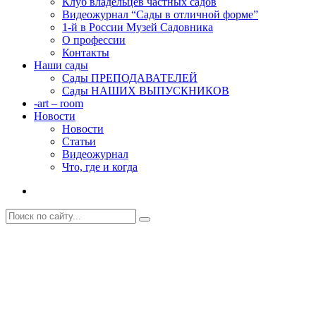
Клуб владельцев частных садов
Видеожурнал “Сады в отличной форме”
1-й в России Музей Садовника
О профессии
Контакты
Наши сады
Сады ПРЕПОДАВАТЕЛЕЙ
Сады НАШИХ ВЫПУСКНИКОВ
-art – room
Новости
Новости
Статьи
Видеожурнал
Что, где и когда
Сад Елены КОНДРАШОВОЙ, ВЕСНА
ранняя и поздняя
Главная