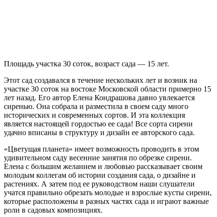
Наши сады
Сады НАШИХ ВЫПУСКНИКОВ
Сад Елены КОНДРАШОВОЙ, ВЕСНА ранняя и
поздняя
Площадь участка 30 соток, возраст сада — 15 лет.
Этот сад создавался в течение нескольких лет и возник на
участке 30 соток на востоке Московской области примерно 15
лет назад. Его автор Елена Кондрашова давно увлекается
сиренью. Она собрала и разместила в своем саду много
исторических и современных сортов. И эта коллекция
является настоящей гордостью ее сада! Все сорта сирени
удачно вписаны в структуру и дизайн ее авторского сада.
«Цветущая планета» имеет возможность проводить в этом
удивительном саду весенние занятия по обрезке сирени.
Елена с большим желанием и любовью рассказывает своим
молодым коллегам об истории создания сада, о дизайне и
растениях. А затем под ее руководством наши слушатели
учатся правильно обрезать молодые и взрослые кусты сирени,
которые расположены в разных частях сада и играют важные
роли в садовых композициях.