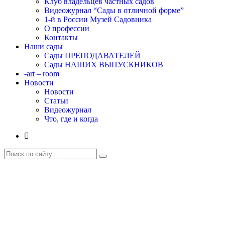
Клуб владельцев частных садов
Видеожурнал “Сады в отличной форме”
1-й в России Музей Садовника
О профессии
Контакты
Наши сады
Сады ПРЕПОДАВАТЕЛЕЙ
Сады НАШИХ ВЫПУСКНИКОВ
-art – room
Новости
Новости
Статьи
Видеожурнал
Что, где и когда
Традиционный клубный семинар
“Новогодние встречи” 2024. Цветущая
планета
Главная