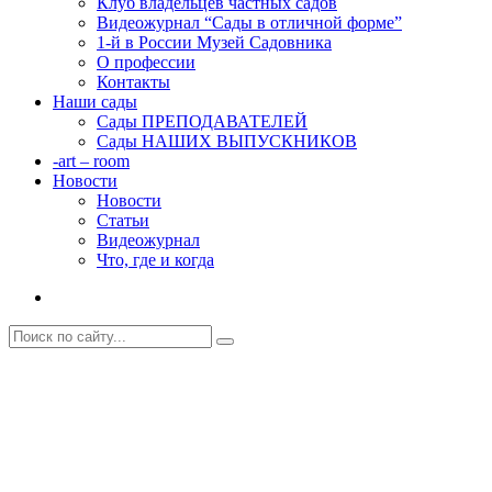
Клуб владельцев частных садов
Видеожурнал “Сады в отличной форме”
1-й в России Музей Садовника
О профессии
Контакты
Наши сады
Сады ПРЕПОДАВАТЕЛЕЙ
Сады НАШИХ ВЫПУСКНИКОВ
-art – room
Новости
Новости
Статьи
Видеожурнал
Что, где и когда
Семинар в питомнике Ниваки
Главная
Новости