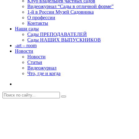
Клуб владельцев частных садов
Видеожурнал “Сады в отличной форме”
1-й в России Музей Садовника
О профессии
Контакты
Наши сады
Сады ПРЕПОДАВАТЕЛЕЙ
Сады НАШИХ ВЫПУСКНИКОВ
-art – room
Новости
Новости
Статьи
Видеожурнал
Что, где и когда
“САДЫ со ВКУСОМ” от Ирины
Сахаровой. СТИЛЬНЫЙ САД и
ЦВЕТНИКИ в Архангельске.
Главная