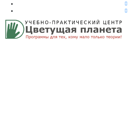
Поздравляем всех
кто любит сад с
Днем
профессионального
Садовника!
Главная
Новости