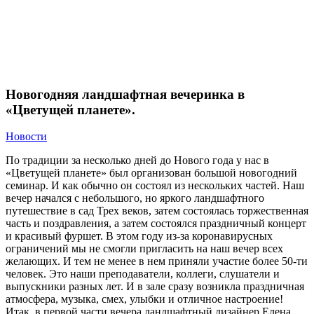
Новости
Новогодняя ландшафтная вечеринка в «Цветущей
планете».
Новогодняя ландшафтная вечеринка в
«Цветущей планете».
Новости
По традиции за несколько дней до Нового года у нас в
«Цветущей планете» был организован большой новогодний
семинар. И как обычно он состоял из нескольких частей. Наш
вечер начался с небольшого, но яркого ландшафтного
путешествие в сад Трех веков, затем состоялась торжественная
часть и поздравления, а затем состоялся праздничный концерт
и красивый фуршет. В этом году из-за коронавирусных
ограничений мы не смогли пригласить на наш вечер всех
желающих. И тем не менее в нем приняли участие более 50-ти
человек. Это наши преподаватели, коллеги, слушатели и
выпускники разных лет. И в зале сразу возникла праздничная
атмосфера, музыка, смех, улыбки и отличное настроение!
Итак, в первой части вечера ландшафтный дизайнер Елена