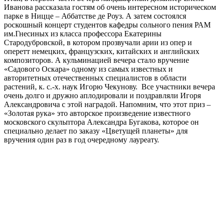
Иванова рассказала гостям об очень интересном историческом
парке в Ницце – Аббатстве де Роуз. А затем состоялся
роскошный концерт студентов кафедры сольного пения РАМ
им.Гнесиных из класса профессора Екатерины
Стародубровской, в котором прозвучали арии из опер и
оперетт немецких, французских, китайских и английских
композиторов. А кульминацией вечера стало вручение
«Садового Оскара» одному из самых известных и
авторитетных отечественных специалистов в области
растений, к. с.-х. наук Игорю Чекунову. Все участники вечера
очень долго и дружно аплодировали и поздравляли Игоря
Александровича с этой наградой. Напомним, что этот приз –
«Золотая рука» это авторское произведение известного
московского скульптора Александра Бугакова, которое он
специально делает по заказу «Цветущей планеты» для
вручения один раз в год очередному лауреату.