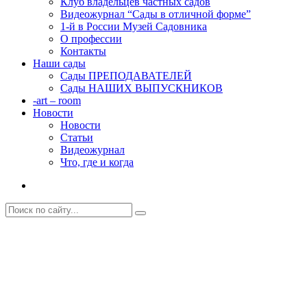
Клуб владельцев частных садов
Видеожурнал “Сады в отличной форме”
1-й в России Музей Садовника
О профессии
Контакты
Наши сады
Сады ПРЕПОДАВАТЕЛЕЙ
Сады НАШИХ ВЫПУСКНИКОВ
-art – room
Новости
Новости
Статьи
Видеожурнал
Что, где и когда
Новогодняя ландшафтная вечеринка в
«Цветущей планете».
Главная